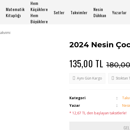
Hem
Matematik
Küçüklere
Nesin
Setler
Takvimler
Yazarlar
Kitaplığı
Hem
Dükkan
Büyüklere
akvimi
2024 Nesin Ço
135,00 TL
180,0
Aynı Gün Kargo
Stoktan 
Kategori
Takv
Yazar
Nesi
* 12,67 TL den başlayan taksitlerle!
GEL