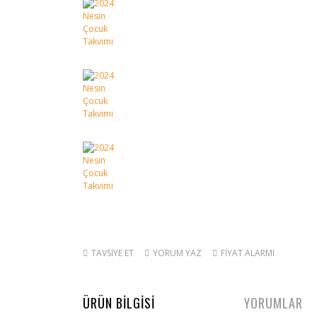
TAVSİYE ET
YORUM YAZ
FİYAT ALARMI
ÜRÜN BİLGİSİ
YORUMLAR