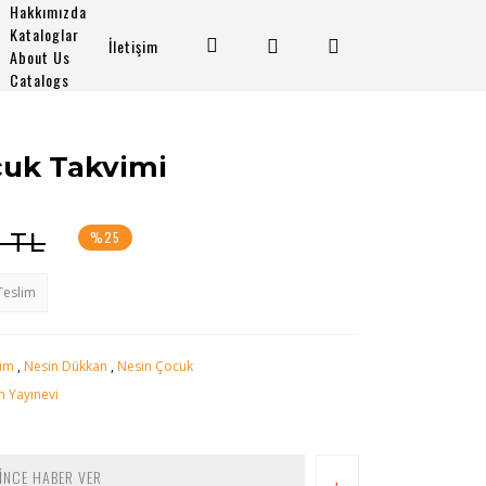
Hakkımızda
Kataloglar
İletişim
About Us
Catalogs
cuk Takvimi
0 TL
%25
Teslim
im
,
Nesin Dükkan
,
Nesin Çocuk
n Yayınevi
İNCE HABER VER