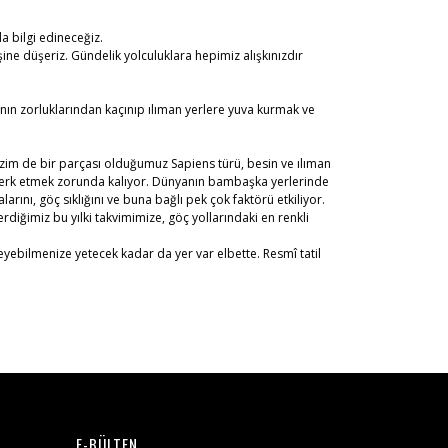
a bilgi edineceğiz.
ne düşeriz. Gündelik yolculuklara hepimiz alışkınızdır
ının zorluklarından kaçınıp ılıman yerlere yuva kurmak ve
Bizim de bir parçası olduğumuz Sapiens türü, besin ve ılıman
i terk etmek zorunda kalıyor. Dünyanın bambaşka yerlerinde
larını, göç sıklığını ve buna bağlı pek çok faktörü etkiliyor.
diğimiz bu yılki takvimimize, göç yollarındaki en renkli
leyebilmenize yetecek kadar da yer var elbette. Resmî tatil
E-BÜLTEN