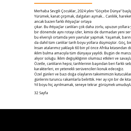
Merhaba Sevgili Çocuklar, 2024 yılını “Göçebe Dünya” başlığı
Yürümek, kanat çırpmak, dalgaları aşmak… Canlılık, hareket
ancak bazen farklı ihtiyaçlar ortaya
çıkar. Bu ihtiyaçlar canlıları çok daha zorlu, upuzun yollara
bir dönemde aynı rotayı izler, kimisi de durmadan yeni ser
bu elverişli ortamda yeni yavrular yapmak. Yaşamak, barın
da dahil tüm canlılar tarih boyu yollara düşmüştür. Göç, b
İnsan atalarımız yaklaşık 60 bin yıl önce Afrika kıtasından
iklim bulma amacıyla tüm dünyaya yayıldı. Bugün de manzar
alıyor soluğu. İklim değişikliğinin olumsuz etkileri ve savaşl
Özetle, canlıların hepsi, tarihlerinin başından beri farklı
karakterleri, en yetenekli serüvencileri konuk edeceğiz.
Özel günleri ve bazı doğa olaylarını takvimimizin kutucuklar
günlerini turuncu rakamlarla belirttik. Her ay için bir de k
Yıl boyu hiç ayrılmamak, seneye tekrar görüşmek umuduy
32 Sayfa