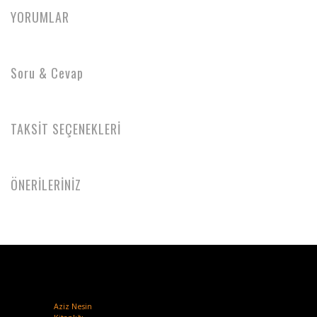
YORUMLAR
Soru & Cevap
TAKSİT SEÇENEKLERİ
ÖNERİLERİNİZ
Aziz Nesin