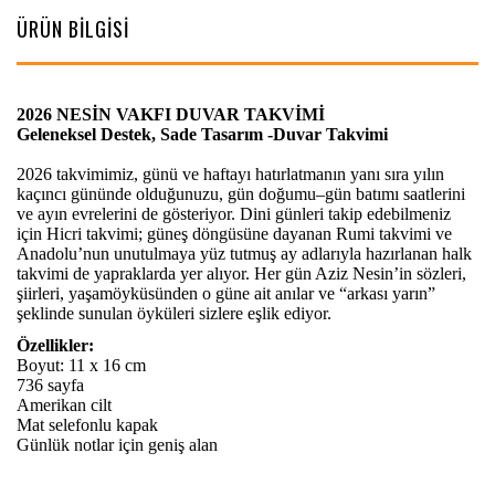
ÜRÜN BİLGİSİ
2026 NESİN VAKFI DUVAR TAKVİMİ
Geleneksel Destek, Sade Tasarım -Duvar Takvimi
2026 takvimimiz, günü ve haftayı hatırlatmanın yanı sıra yılın
kaçıncı gününde olduğunuzu, gün doğumu–gün batımı saatlerini
ve ayın evrelerini de gösteriyor. Dini günleri takip edebilmeniz
için Hicri takvimi; güneş döngüsüne dayanan Rumi takvimi ve
Anadolu’nun unutulmaya yüz tutmuş ay adlarıyla hazırlanan halk
takvimi de yapraklarda yer alıyor. Her gün Aziz Nesin’in sözleri,
şiirleri, yaşamöyküsünden o güne ait anılar ve “arkası yarın”
şeklinde sunulan öyküleri sizlere eşlik ediyor.
Özellikler:
Boyut: 11 x 16 cm
736 sayfa
Amerikan cilt
Mat selefonlu kapak
Günlük notlar için geniş alan