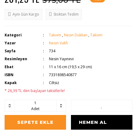
375,00 TL
Aynı Gün Kargo
Stoktan Teslim
Kategori
Takvim
,
Nesin Dükkan
,
Takvim
Yazar
Nesin Vakfı
Sayfa
734
Resimleyen
Nesin Yayınevi
Ebat
11 x 16 cm (19,5 x 29 cm)
ISBN
7331898540877
Kapak
Ciltsiz
* 26,39 TL den başlayan taksitlerle!
Adet
SEPETE EKLE
HEMEN AL