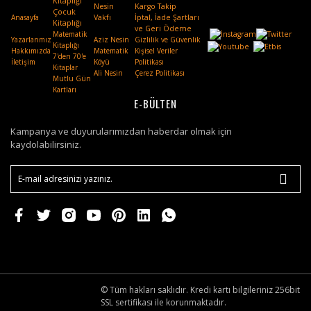
Kitaplığı
Nesin
Kargo Takip
Çocuk
Anasayfa
Vakfı
.
İptal, İade Şartları
Kitaplığı
ve Geri Ödeme
Matematik
Yazarlarımız
Aziz Nesin
Gizlilik ve Güvenlik
Kitaplığı
Hakkımızda
Matematik
Kişisel Veriler
7'den 70'e
İletişim
Köyü
Politikası
Kitaplar
Ali Nesin
Çerez Politikası
Mutlu Gün
Kartları
E-BÜLTEN
Kampanya ve duyurularımızdan haberdar olmak için
kaydolabilirsiniz.
© Tüm hakları saklıdır. Kredi kartı bilgileriniz 256bit
SSL sertifikası ile korunmaktadır.