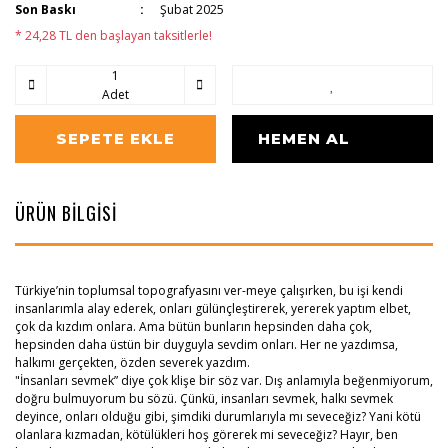
Son Baskı
Şubat 2025
* 24,28 TL den başlayan taksitlerle!
Adet
SEPETE EKLE
HEMEN AL
ÜRÜN BİLGİSİ
Türkiye’nin toplumsal topografyasını ver-meye çalışırken, bu işi kendi
insanlarımla alay ederek, onları gülünçleştirerek, yererek yaptım elbet,
çok da kızdım onlara. Ama bütün bunların hepsinden daha çok,
hepsinden daha üstün bir duyguyla sevdim onları. Her ne yazdımsa,
halkımı gerçekten, özden severek yazdım.
"İnsanları sevmek” diye çok klişe bir söz var. Dış anlamıyla beğenmiyorum,
doğru bulmuyorum bu sözü. Çünkü, insanları sevmek, halkı sevmek
deyince, onları olduğu gibi, şimdiki durumlarıyla mı seveceğiz? Yani kötü
olanlara kızmadan, kötülükleri hoş görerek mi seveceğiz? Hayır, ben