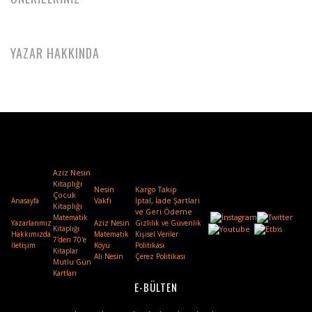
YAZAR HAKKINDA
Aziz Nesin
Kitaplığı
Nesin
Kargo Takip
Çocuk
Anasayfa
Vakfı
.
İptal, İade Şartları
Kitaplığı
ve Geri Ödeme
Matematik
Yazarlarımız
Aziz Nesin
Gizlilik ve Güvenlik
Kitaplığı
Hakkımızda
Matematik
Kişisel Veriler
7'den 70'e
İletişim
Köyü
Politikası
Kitaplar
Ali Nesin
Çerez Politikası
Mutlu Gün
Kartları
E-BÜLTEN