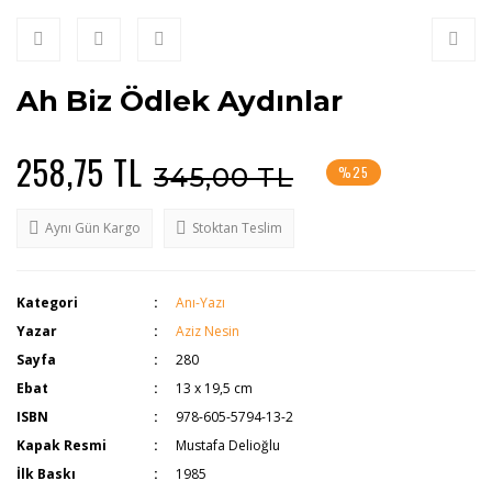
Ah Biz Ödlek Aydınlar
258,75 TL
345,00 TL
%25
Aynı Gün Kargo
Stoktan Teslim
Kategori
Anı-Yazı
Yazar
Aziz Nesin
Sayfa
280
Ebat
13 x 19,5 cm
ISBN
978-605-5794-13-2
Kapak Resmi
Mustafa Delioğlu
İlk Baskı
1985