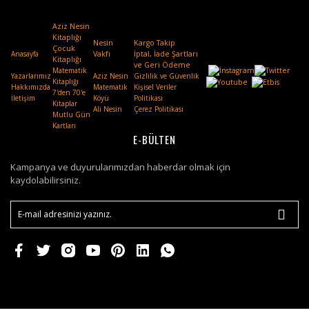
Aziz Nesin
Kitaplığı
Nesin
Kargo Takip
Çocuk
Anasayfa
Vakfı
.
İptal, İade Şartları
Kitaplığı
ve Geri Ödeme
Matematik
Yazarlarımız
Aziz Nesin
Gizlilik ve Güvenlik
Kitaplığı
Hakkımızda
Matematik
Kişisel Veriler
7'den 70'e
İletişim
Köyü
Politikası
Kitaplar
Ali Nesin
Çerez Politikası
Mutlu Gün
Kartları
E-BÜLTEN
Kampanya ve duyurularımızdan haberdar olmak için
kaydolabilirsiniz.