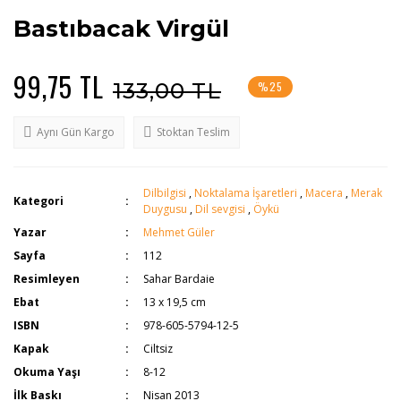
Bastıbacak Virgül
99,75 TL
133,00 TL
%25
Aynı Gün Kargo
Stoktan Teslim
Dilbilgisi
,
Noktalama İşaretleri
,
Macera
,
Merak
Kategori
Duygusu
,
Dil sevgisi
,
Öykü
Yazar
Mehmet Güler
Sayfa
112
Resimleyen
Sahar Bardaie
Ebat
13 x 19,5 cm
ISBN
978-605-5794-12-5
Kapak
Ciltsiz
Okuma Yaşı
8-12
İlk Baskı
Nisan 2013