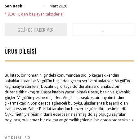
Son Baskı
Mart 2020
* 9,36 TL den başlayan taksitlerle!
GELİNCE HABER VER
ÜRÜN BİLGİSİ
Bu kitap, bir romanın içindeki konumundan sıkılıp kaçarak kendini
sokaklara atan bir Virgül’ün başından geçen serüveni anlatıyor. Virgül’ün
kaçmasıyla cümleler bozulmuş, ortaya doldurulması olanaksız bir
düzensizlik çıkmıştır. Başta kitabın yazarı olmak üzere, basın ve güvenlik
güçleri Virgül’ün peşine düşerler. Virgül ise başıboş bir hayatın tadını
çıkarmaktadır. Son derece eğlenceli bu öykü, uluslar arası başarılı olan
İranlı ressam Sahar Bardai tarafından benzersiz güzellikte resimlendi.
Öykü metniyle resmin dans edercesine sarmaş dolaş olduğu sayfalar
boyunca, bulunmaz bir okuma ve görsellik şölenini bir arada tadacaksınız.
YORUMLAR