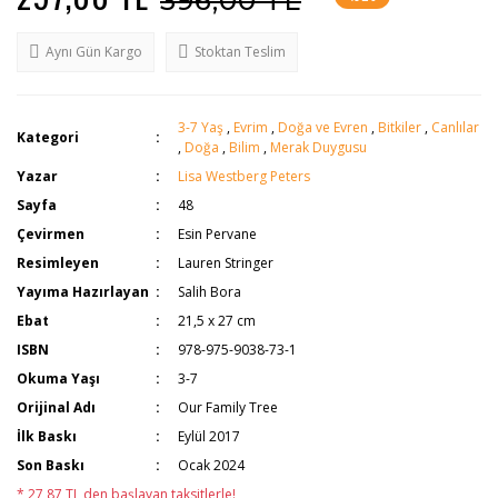
396,00 TL
Aynı Gün Kargo
Stoktan Teslim
3-7 Yaş
,
Evrim
,
Doğa ve Evren
,
Bitkiler
,
Canlılar
Kategori
,
Doğa
,
Bilim
,
Merak Duygusu
Yazar
Lisa Westberg Peters
Sayfa
48
Çevirmen
Esin Pervane
Resimleyen
Lauren Stringer
Yayıma Hazırlayan
Salih Bora
Ebat
21,5 x 27 cm
ISBN
978-975-9038-73-1
Okuma Yaşı
3-7
Orijinal Adı
Our Family Tree
İlk Baskı
Eylül 2017
Son Baskı
Ocak 2024
* 27,87 TL den başlayan taksitlerle!