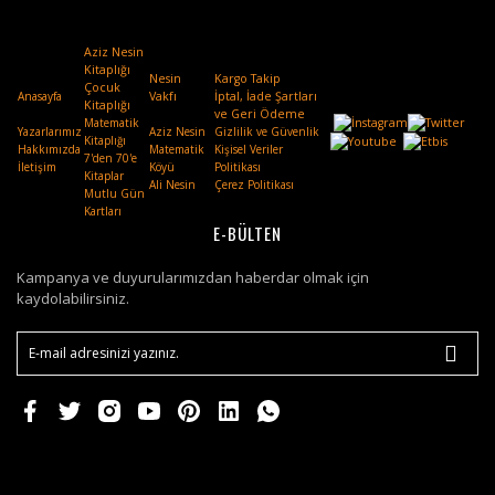
Aziz Nesin
Kitaplığı
Nesin
Kargo Takip
Çocuk
Anasayfa
Vakfı
.
İptal, İade Şartları
Kitaplığı
ve Geri Ödeme
Matematik
Yazarlarımız
Aziz Nesin
Gizlilik ve Güvenlik
Kitaplığı
Hakkımızda
Matematik
Kişisel Veriler
7'den 70'e
İletişim
Köyü
Politikası
Kitaplar
Ali Nesin
Çerez Politikası
Mutlu Gün
Kartları
E-BÜLTEN
Kampanya ve duyurularımızdan haberdar olmak için
kaydolabilirsiniz.