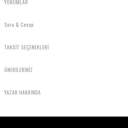
YORUMLAR
Soru & Cevap
TAKSİT SEÇENEKLERİ
ÖNERİLERİNİZ
YAZAR HAKKINDA