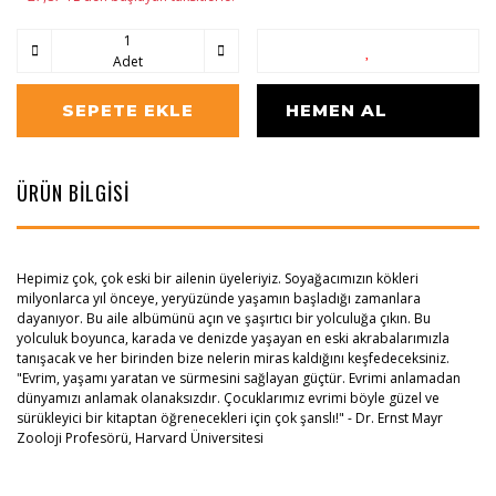
Adet
SEPETE EKLE
HEMEN AL
ÜRÜN BİLGİSİ
Hepimiz çok, çok eski bir ailenin üyeleriyiz. Soyağacımızın kökleri
milyonlarca yıl önceye, yeryüzünde yaşamın başladığı zamanlara
dayanıyor. Bu aile albümünü açın ve şaşırtıcı bir yolculuğa çıkın. Bu
yolculuk boyunca, karada ve denizde yaşayan en eski akrabalarımızla
tanışacak ve her birinden bize nelerin miras kaldığını keşfedeceksiniz.
"Evrim, yaşamı yaratan ve sürmesini sağlayan güçtür. Evrimi anlamadan
dünyamızı anlamak olanaksızdır. Çocuklarımız evrimi böyle güzel ve
sürükleyici bir kitaptan öğrenecekleri için çok şanslı!" - Dr. Ernst Mayr
Zooloji Profesörü, Harvard Üniversitesi