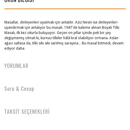
Masallar, dinleyenleri uyutmak için anlatılır. Aziz Nesin ise dinleyenleri
uyandırmak için anlatıyor bu masalı. 1947'de kaleme alınan Boyalı Tilki
Masalı, ilk kez okurla buluşuyor. Geçen on yıllar içinde pek bir şey
değişmemiş olmalı ki, kurnaz tilkiler hâlâ kral olabiliyor ormana. Aslan
ağacı sallasa da, tilki sıkı sıkı sarılmış sarayına... Bu masal bitmedi, devam
ediyor daha.
YORUMLAR
Soru & Cevap
TAKSİT SEÇENEKLERİ