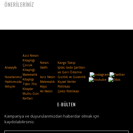
ÖNERİLERİNİZ
Aziz Nesin
Kitaplığı
Nesin
Kargo Takip
Çocuk
Anasayfa
Vakfı
.
İptal, İade Şartları
Kitaplığı
ve Geri Ödeme
Matematik
Yazarlarımız
Aziz Nesin
Gizlilik ve Güvenlik
Kitaplığı
Hakkımızda
Matematik
Kişisel Veriler
7'den 70'e
İletişim
Köyü
Politikası
Kitaplar
Ali Nesin
Çerez Politikası
Mutlu Gün
Kartları
E-BÜLTEN
Kampanya ve duyurularımızdan haberdar olmak için
kaydolabilirsiniz.