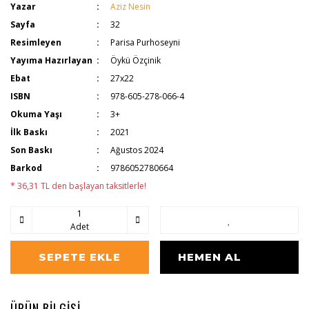
Yazar
Aziz Nesin
Sayfa
32
Resimleyen
Parisa Purhoseyni
Yayıma Hazırlayan
Öykü Özçinik
Ebat
27x22
ISBN
978-605-278-066-4
Okuma Yaşı
3+
İlk Baskı
2021
Son Baskı
Ağustos 2024
Barkod
9786052780664
* 36,31 TL den başlayan taksitlerle!
Adet
SEPETE EKLE
HEMEN AL
ÜRÜN BİLGİSİ