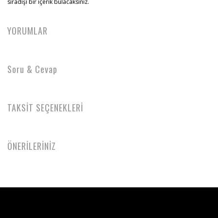
sıradışı bir içerik bulacaksınız.
YORUMLAR
Soru & Cevap
TAKSİT SEÇENEKLERİ
ÖNERİLERİNİZ