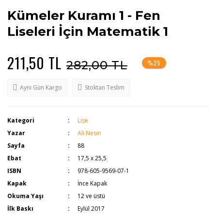
Kümeler Kuramı 1 - Fen
Liseleri İçin Matematik 1
211,50 TL
282,00 TL
%25
Aynı Gün Kargo
Stoktan Teslim
Kategori
Lise
Yazar
Ali Nesin
Sayfa
88
Ebat
17,5 x 25,5
ISBN
978-605-9569-07-1
Kapak
İnce Kapak
Okuma Yaşı
12 ve üstü
İlk Baskı
Eylül 2017