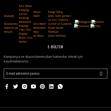
Aziz Nesin
Kitaplığı
Nesin
Kargo Takip
Çocuk
Anasayfa
Vakfı
.
İptal, İade Şartları
Kitaplığı
ve Geri Ödeme
Matematik
Yazarlarımız
Aziz Nesin
Gizlilik ve Güvenlik
Kitaplığı
Hakkımızda
Matematik
Kişisel Veriler
7'den 70'e
İletişim
Köyü
Politikası
Kitaplar
Ali Nesin
Çerez Politikası
Mutlu Gün
Kartları
E-BÜLTEN
Kampanya ve duyurularımızdan haberdar olmak için
kaydolabilirsiniz.