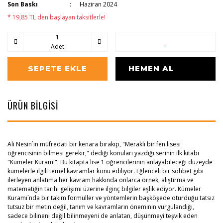
Son Baskı
Haziran 2024
* 19,85 TL den başlayan taksitlerle!
Adet
SEPETE EKLE
HEMEN AL
ÜRÜN BİLGİSİ
Ali Nesin`in müfredatı bir kenara bırakıp, "Meraklı bir fen lisesi
öğrencisinin bilmesi gerekir," dediği konuları yazdığı serinin ilk kitabı
"Kümeler Kuramı". Bu kitapta lise 1 öğrencilerinin anlayabileceği düzeyde
kümelerle ilgili temel kavramlar konu ediliyor. Eğlenceli bir sohbet gibi
ilerleyen anlatıma her kavram hakkında onlarca örnek, alıştırma ve
matematiğin tarihi gelişimi üzerine ilginç bilgiler eşlik ediyor. Kümeler
Kuramı`nda bir takım formüller ve yöntemlerin başköşede oturduğu tatsız
tutsuz bir metin değil, tanım ve kavramların öneminin vurgulandığı,
sadece bilineni değil bilinmeyeni de anlatan, düşünmeyi teşvik eden