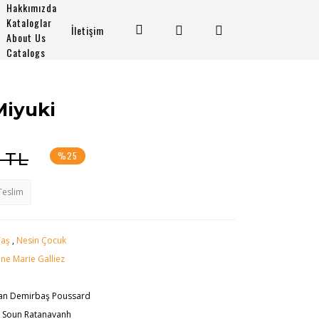
Hakkımızda
Kataloglar
İletişim
About Us
Catalogs
Miyuki
 TL
%25
Teslim
Yaş
,
Nesin Çocuk
ne Marie Galliez
an Demirbaş Poussard
 Soun Ratanavanh