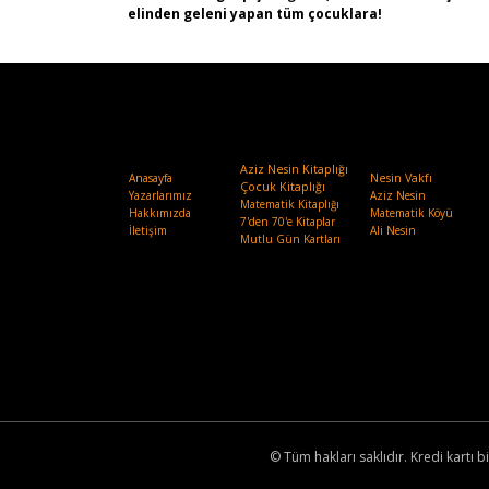
elinden geleni yapan tüm çocuklara!
Aziz Nesin Kitaplığı
Anasayfa
Nesin Vakfı
.
Çocuk Kitaplığı
Yazarlarımız
Aziz Nesin
Matematik Kitaplığı
Hakkımızda
Matematik Köyü
7'den 70'e Kitaplar
İletişim
Ali Nesin
Mutlu Gün Kartları
© Tüm hakları saklıdır. Kredi kartı bi