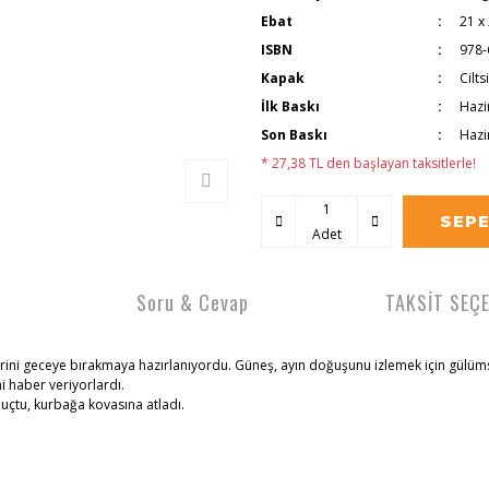
Ebat
21 x
ISBN
978-
Kapak
Cilts
İlk Baskı
Hazi
Son Baskı
Hazi
* 27,38 TL den başlayan taksitlerle!
SEPE
Adet
Soru & Cevap
TAKSİT SEÇ
rini geceye bırakmaya hazırlanıyordu. Güneş, ayın doğuşunu izlemek için gülüms
ni haber veriyorlardı.
 uçtu, kurbağa kovasına atladı.