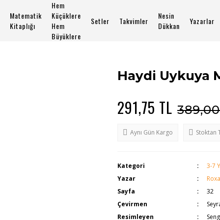
Hem
Matematik
Küçüklere
Nesin
Setler
Takvimler
Yazarlar
Kitaplığı
Hem
Dükkan
Büyüklere
Haydi Uykuya 
291,75 TL
389,00
Aynı Gün Kargo
Stoktan 
Kategori
3-7 
Yazar
Roxa
Sayfa
32
Çevirmen
Seyr
Resimleyen
Seng