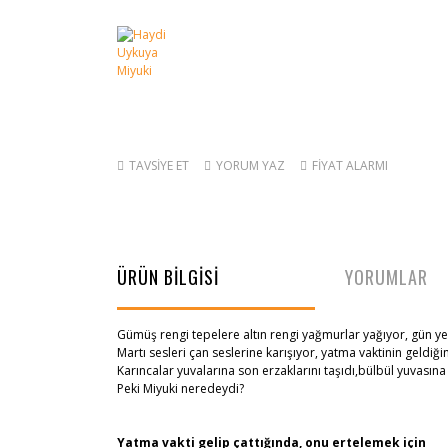
TAVSİYE ET
YORUM YAZ
FİYAT ALARMI
ÜRÜN BİLGİSİ
YORUMLAR
Gümüş rengi tepelere altın rengi yağmurlar yağıyor, gün ye
Martı sesleri çan seslerine karışıyor, yatma vaktinin geldiği
Karıncalar yuvalarına son erzaklarını taşıdı,bülbül yuvasına
Peki Miyuki neredeydi?
Yatma vakti gelip çattığında, onu ertelemek için