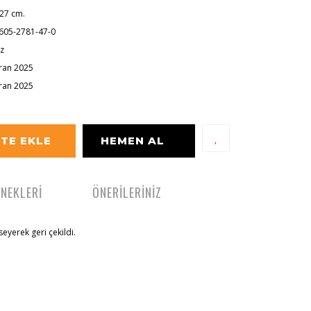
 27 cm.
605-2781-47-0
iz
ran 2025
ran 2025
TE EKLE
HEMEN AL
ENEKLERİ
ÖNERİLERİNİZ
eyerek geri çekildi.