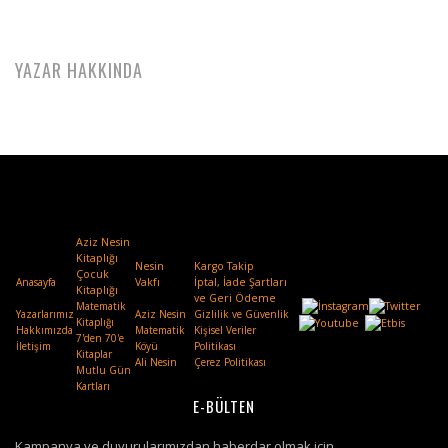
YAZAR HAKKINDA
Aziz Nesin
Kitaplığı
Nesin
Kargo Takip
Çocuk
Anasayfa
Vakfı
.
İptal, İade Şartları
Kitaplığı
ve Geri Ödeme
Matematik
Yazarlarımız
Aziz Nesin
Gizlilik ve Güvenlik
Kitaplığı
Hakkımızda
Matematik
Kişisel Veriler
7'den 70'e
İletişim
Köyü
Politikası
Kitaplar
Ali Nesin
Çerez Politikası
Mutlu Gün
Kartları
E-BÜLTEN
Kampanya ve duyurularımızdan haberdar olmak için