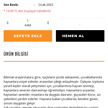
Son Baskı
Ocak 2023
* 16,89 TL den başlayan taksitlerle!
Adet
SEPETE EKLE
HEMEN AL
ÜRÜN BİLGİSİ
Bilimsel araştırmalara göre, suçluların yüzde sekseninin, çocukluklarında
hayvanlara eziyet edenler arasından çıktığı anlaşılmıştır. Öyleyse, topluma
yararlı kişiler olarak yetişmeleri için, çocuklarımıza hayvan sevmeyi,
hayvanlara sevecen davranmayı öğretmeliyiz. Hayvanlara acıyanlar,
hayvanları sevenler, insanlara da duygulu davranır, güçsüzleri korur, acı
çekenlere yardım ederler. Hayvana bakan çocuklarda, kendine güven,
sorum duyguları gelişir.
Salt çocuklar, gençler okusunlar diye yazmadım derlediğim bu yazıları.