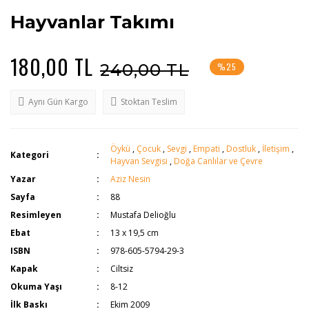
Hayvanlar Takımı
180,00 TL
240,00 TL
%25
Aynı Gün Kargo
Stoktan Teslim
Öykü
,
Çocuk
,
Sevgi
,
Empati
,
Dostluk
,
İletişim
,
Kategori
Hayvan Sevgisi
,
Doğa Canlılar ve Çevre
Yazar
Aziz Nesin
Sayfa
88
Resimleyen
Mustafa Delioğlu
Ebat
13 x 19,5 cm
ISBN
978-605-5794-29-3
Kapak
Ciltsiz
Okuma Yaşı
8-12
İlk Baskı
Ekim 2009