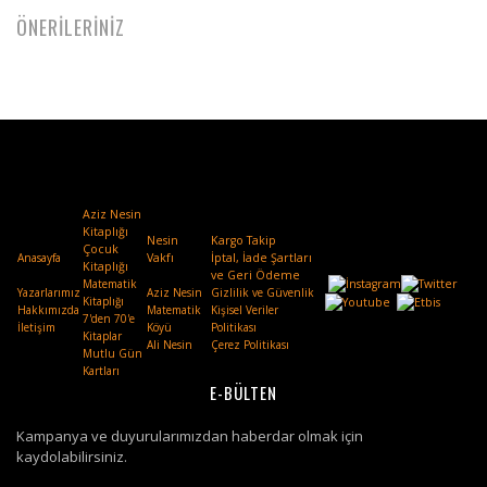
ÖNERİLERİNİZ
Aziz Nesin
Kitaplığı
Nesin
Kargo Takip
Çocuk
Anasayfa
Vakfı
.
İptal, İade Şartları
Kitaplığı
ve Geri Ödeme
Matematik
Yazarlarımız
Aziz Nesin
Gizlilik ve Güvenlik
Kitaplığı
Hakkımızda
Matematik
Kişisel Veriler
7'den 70'e
İletişim
Köyü
Politikası
Kitaplar
Ali Nesin
Çerez Politikası
Mutlu Gün
Kartları
E-BÜLTEN
Kampanya ve duyurularımızdan haberdar olmak için
kaydolabilirsiniz.