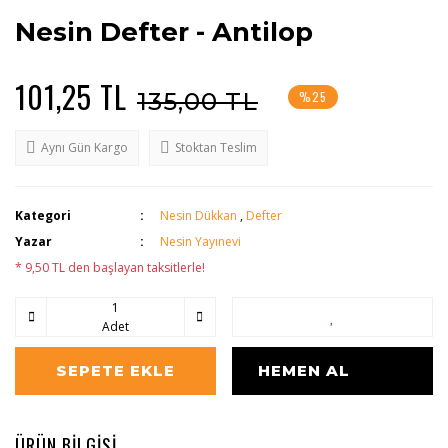
Nesin Defter - Antilop
101,25 TL
135,00 TL
%25
Aynı Gün Kargo
Stoktan Teslim
Kategori
Nesin Dükkan
,
Defter
Yazar
Nesin Yayınevi
* 9,50 TL den başlayan taksitlerle!
Adet
SEPETE EKLE
HEMEN AL
ÜRÜN BİLGİSİ