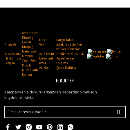
Aziz Nesin
Kitaplığı
Nesin
Kargo Takip
Çocuk
Anasayfa
Vakfı
.
İptal, İade Şartları
Kitaplığı
ve Geri Ödeme
Matematik
Yazarlarımız
Aziz Nesin
Gizlilik ve Güvenlik
Kitaplığı
Hakkımızda
Matematik
Kişisel Veriler
7'den 70'e
İletişim
Köyü
Politikası
Kitaplar
Ali Nesin
Çerez Politikası
Mutlu Gün
Kartları
E-BÜLTEN
Kampanya ve duyurularımızdan haberdar olmak için
kaydolabilirsiniz.