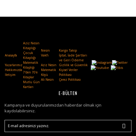
Aziz Nesin
Kitaplığı
Nesin
Kargo Takip
Çocuk
Anasayfa
Vakfı
.
İptal, İade Şartları
Kitaplığı
ve Geri Ödeme
Matematik
Yazarlarımız
Aziz Nesin
Gizlilik ve Güvenlik
Kitaplığı
Hakkımızda
Matematik
Kişisel Veriler
7'den 70'e
İletişim
Köyü
Politikası
Kitaplar
Ali Nesin
Çerez Politikası
Mutlu Gün
Kartları
E-BÜLTEN
Kampanya ve duyurularımızdan haberdar olmak için
kaydolabilirsiniz.