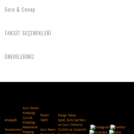
Soru & Cevap
TAKSİT SEÇENEKLERİ
ÖNERİLERİNİZ
Aziz Nesin
Kitaplığı
Nesin
Kargo Takip
Çocuk
Anasayfa
Vakfı
.
İptal, İade Şartları
Kitaplığı
ve Geri Ödeme
Matematik
Yazarlarımız
Aziz Nesin
Gizlilik ve Güvenlik
Kitaplığı