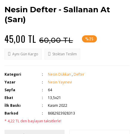
Nesin Defter - Sallanan At
(Sarı)
45,00 TL
60,00 TL
%25
Aynı Gün Kargo
Stoktan Teslim
Kategori
Nesin Dükkan
,
Defter
Yazar
Nesin Yayınevi
Sayfa
64
Ebat
13,5x21
İlk Baskı
Kasım 2022
Barkod
8682923928313
* 4,22 TL den başlayan taksitlerle!