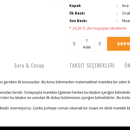
Kapak
İnce
İlk Baskı
Ocak
Son Baskı
Nisa
* 24,28 TL den başlayan taksitlerle!
SEPE
Adet
Soru & Cevap
TAKSİT SEÇENEKLERİ
ÖN
i gereken ilk konusudur. Bu konu bilinmeden matematiksel mantıkta bir adım b
dan biridir. Dolayısıyla mantıkla ilgilenen herkes bu kitabın içeriğini bilmelidir
ileri bu kitabın en azından ilk dokuz bölümünün içeriğini bilmelidirler. Bu bölü
itabı önermiyoruz. Çünkü polisiye roman okumak bir insanı ne denli mantıklı kıla