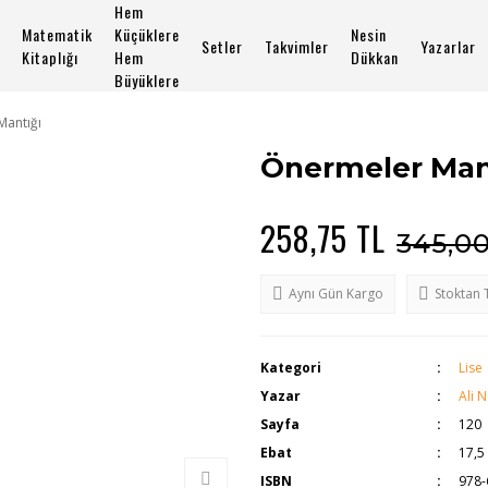
Hem
Matematik
Küçüklere
Nesin
Setler
Takvimler
Yazarlar
Kitaplığı
Hem
Dükkan
Büyüklere
Mantığı
Önermeler Man
258,75 TL
345,0
Aynı Gün Kargo
Stoktan 
Kategori
Lise
Yazar
Ali 
Sayfa
120
Ebat
17,5
ISBN
978-