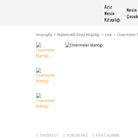
Aziz
Nesin
Nesin
Çocuk
Kitaplığı
Anasayfa
Matematik Köyü Kitaplığı
Lise
Önermeler 
TAVSİYE ET
YORUM YAZ
FİYAT ALARMI