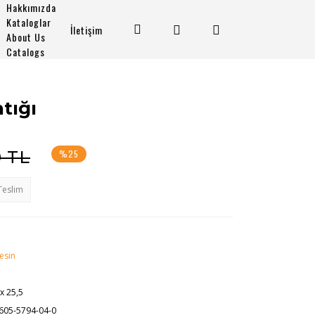
Hakkımızda
Kataloglar
İletişim
About Us
Catalogs
tığı
0 TL
%25
Teslim
Nesin
 x 25,5
605-5794-04-0