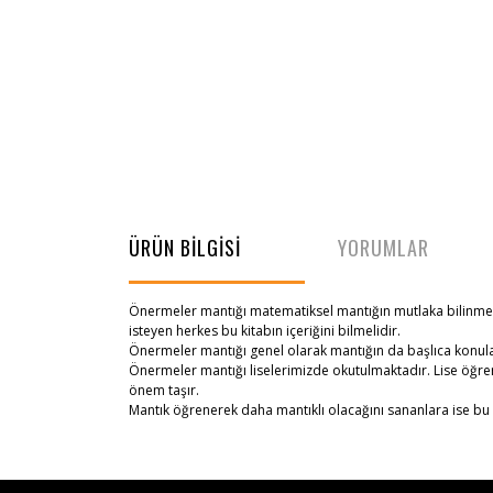
ÜRÜN BİLGİSİ
YORUMLAR
Önermeler mantığı matematiksel mantığın mutlaka bilinmes
isteyen herkes bu kitabın içeriğini bilmelidir.
Önermeler mantığı genel olarak mantığın da başlıca konuların
Önermeler mantığı liselerimizde okutulmaktadır. Lise öğrenc
önem taşır.
Mantık öğrenerek daha mantıklı olacağını sananlara ise bu k