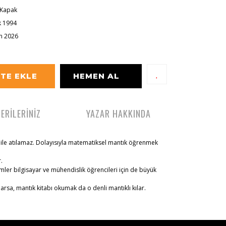
 Kapak
 1994
n 2026
TE EKLE
HEMEN AL
ERİLERİNİZ
YAZAR HAKKINDA
ile atılamaz. Dolayısıyla matematiksel mantık öğrenmek
.
mler bilgisayar ve mühendislik öğrencileri için de büyük
rsa, mantık kitabı okumak da o denli mantıklı kılar.