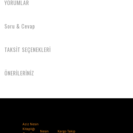
YORUMLAR
Soru & Cevap
TAKSİT SEÇENEKLERİ
ÖNERİLERİNİZ
Aziz Nesin
Kitaplığı
Nesin
Kargo Takip