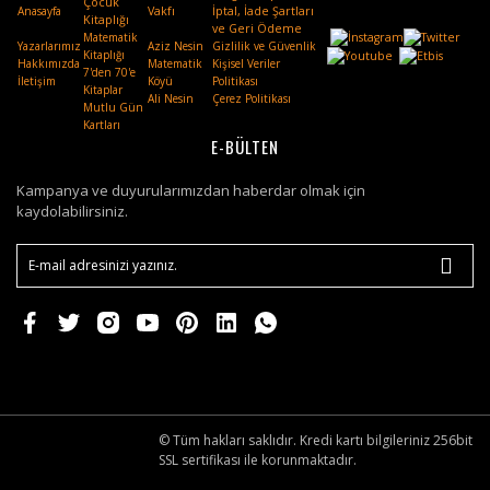
Çocuk
Anasayfa
Vakfı
.
İptal, İade Şartları
Kitaplığı
ve Geri Ödeme
Matematik
Yazarlarımız
Aziz Nesin
Gizlilik ve Güvenlik
Kitaplığı
Hakkımızda
Matematik
Kişisel Veriler
7'den 70'e
İletişim
Köyü
Politikası
Kitaplar
Ali Nesin
Çerez Politikası
Mutlu Gün
Kartları
E-BÜLTEN
Kampanya ve duyurularımızdan haberdar olmak için
kaydolabilirsiniz.
© Tüm hakları saklıdır. Kredi kartı bilgileriniz 256bit
SSL sertifikası ile korunmaktadır.