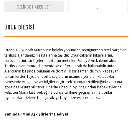
GELİNCE HABER VER
ÜRÜN BİLGİSİ
İstanbul Oyuncak Müzesi'nin koleksiyonundan seçtiğimiz en özel parçaları
tarihsiz ajandamızın sayfalarına taşıdık. Oyuncakların hikâyelerini,
serüvenlerini, tarihçelerini aktaran metinleri Sunay Akın kaleme aldı.
Tarihsiz ajandamızı dilerseniz bir defter olarak da kullanabilirsiniz.
Ajandanın başında bulunan ve dört yıllık bir zaman dilimini kapsayan
takvimlerden faydalanabilir, sayfaların üstünde yer alan kutucuklar
sayesinde yıl, gün ve ay bilgilerini girerek ajandanızı dilediğiniz zamana
göre özelleştirebilirsiniz. Charlie Chaplin oyuncağından bebek evlerine,
Felix'ten Mona Lisa bebeğine dünya tarihine geçmiş isimler, onların
oyuncakları sizlerle buluşacak, yıl boyu size eşlik edecek...
Yanında "Mini Aşk Şiirleri" Hediye!