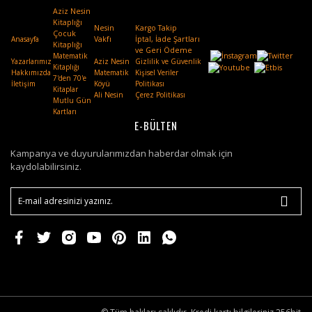
Aziz Nesin
Kitaplığı
Nesin
Kargo Takip
Çocuk
Anasayfa
Vakfı
.
İptal, İade Şartları
Kitaplığı
ve Geri Ödeme
Matematik
Yazarlarımız
Aziz Nesin
Gizlilik ve Güvenlik
Kitaplığı
Hakkımızda
Matematik
Kişisel Veriler
7'den 70'e
İletişim
Köyü
Politikası
Kitaplar
Ali Nesin
Çerez Politikası
Mutlu Gün
Kartları
E-BÜLTEN
Kampanya ve duyurularımızdan haberdar olmak için
kaydolabilirsiniz.