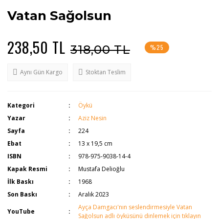
Vatan Sağolsun
238,50 TL
318,00 TL
%25
Aynı Gün Kargo
Stoktan Teslim
Kategori
Öykü
Yazar
Aziz Nesin
Sayfa
224
Ebat
13 x 19,5 cm
ISBN
978-975-9038-14-4
Kapak Resmi
Mustafa Delioğlu
İlk Baskı
1968
Son Baskı
Aralık 2023
Ayça Damgacı'nın seslendirmesiyle Vatan
YouTube
Sağolsun adlı öyküsünü dinlemek için tıklayın