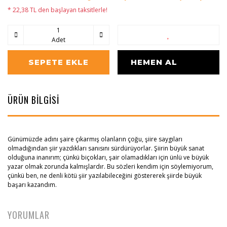
* 22,38 TL den başlayan taksitlerle!
Adet
SEPETE EKLE
HEMEN AL
ÜRÜN BİLGİSİ
Günümüzde adını şaire çıkarmış olanların çoğu, şiire saygıları
olmadığından şiir yazdıkları sanısını sürdürüyorlar. Şiirin büyük sanat
olduğuna inanırım; çünkü biçokları, şair olamadıkları için ünlü ve büyük
yazar olmak zorunda kalmışlardır. Bu sözleri kendim için söylemiyorum,
çünkü ben, ne denli kötü şiir yazılabileceğini göstererek şiirde büyük
başarı kazandım.
YORUMLAR