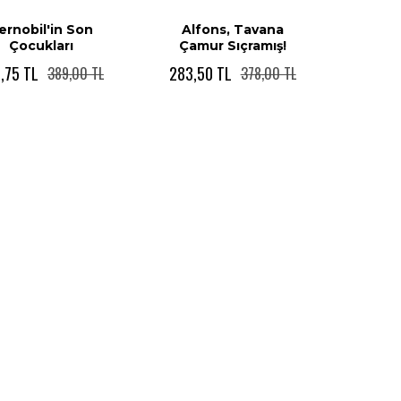
ernobil'in Son
Alfons, Tavana
Çocukları
Çamur Sıçramış!
,75 TL
283,50 TL
389,00 TL
378,00 TL