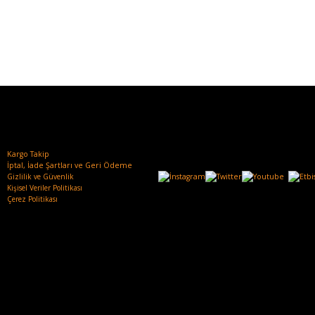
Kargo Takip
İptal, İade Şartları ve Geri Ödeme
Gizlilik ve Güvenlik
Kişisel Veriler Politikası
Çerez Politikası