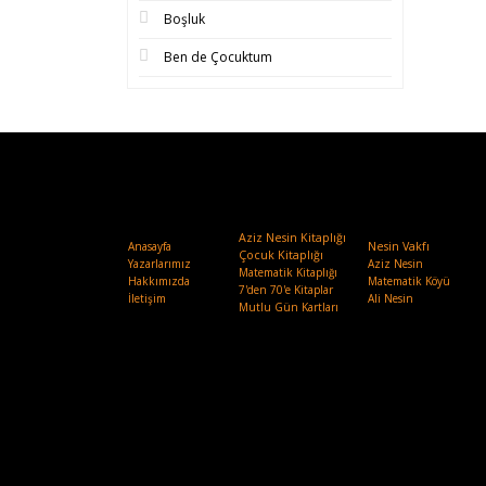
Boşluk
Ben de Çocuktum
Aziz Nesin Kitaplığı
Anasayfa
Nesin Vakfı
.
Çocuk Kitaplığı
Yazarlarımız
Aziz Nesin
Matematik Kitaplığı
Hakkımızda
Matematik Köyü
7'den 70'e Kitaplar
İletişim
Ali Nesin
Mutlu Gün Kartları