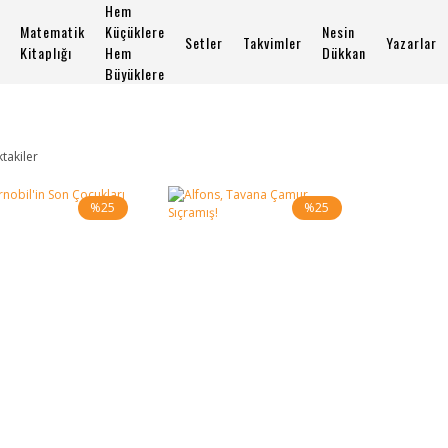
Hem
Matematik
Küçüklere
Nesin
Setler
Takvimler
Yazarlar
Kitaplığı
Hem
Dükkan
Büyüklere
ktakiler
%25
%25