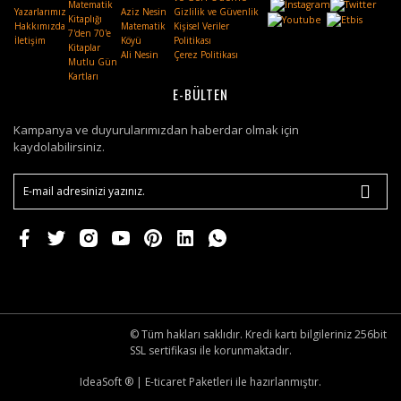
Matematik
Yazarlarımız
Aziz Nesin
Gizlilik ve Güvenlik
Kitaplığı
Hakkımızda
Matematik
Kişisel Veriler
7'den 70'e
İletişim
Köyü
Politikası
Kitaplar
Ali Nesin
Çerez Politikası
Mutlu Gün
Kartları
E-BÜLTEN
Kampanya ve duyurularımızdan haberdar olmak için
kaydolabilirsiniz.
© Tüm hakları saklıdır. Kredi kartı bilgileriniz 256bit
SSL sertifikası ile korunmaktadır.
IdeaSoft ®
|
E-ticaret
Paketleri ile hazırlanmıştır.