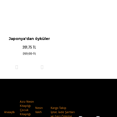
Japonya'dan öyküler
201,75 TL
269,00 TL
Aziz Nesin
Kitaplığı
Nesin
Kargo Takip
Çocuk
Anasayfa
Vakfı
.
İptal, İade Şartları
Kitaplığı
ve Geri Ödeme