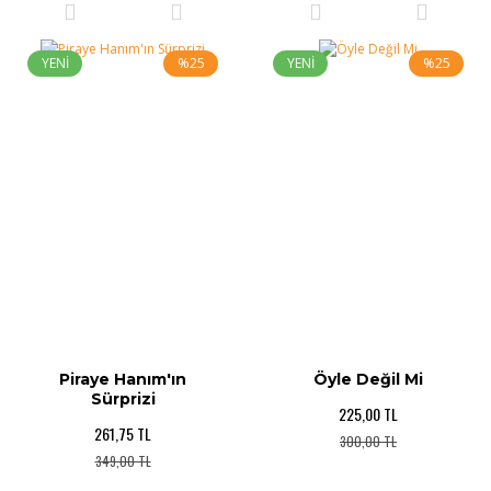
YENİ
%25
YENİ
%25
Piraye Hanım'ın
Öyle Değil Mi
Sürprizi
225,00 TL
261,75 TL
300,00 TL
349,00 TL