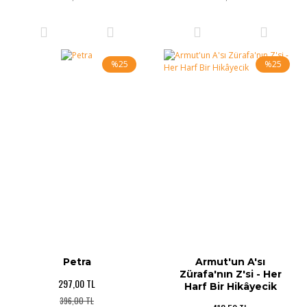
%25
%25
Petra
Armut'un A'sı
Zürafa'nın Z'si - Her
297,00 TL
Harf Bir Hikâyecik
396,00 TL