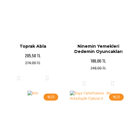
Toprak Abla
Ninemin Yemekleri
Dedemin Oyuncakları
205,50 TL
186,00 TL
274,00 TL
248,00 TL
%25
%25