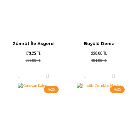
Zümrüt İle Asgerd
Büyülü Deniz
179,25 TL
228,00 TL
239,00 TL
304,00 TL
%25
%25