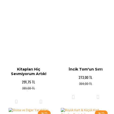
Kitapları Hiç
İncik Tom'un Sırrı
Sevmiyorum Artık!
273,00 TL
291,75 TL
364,00 TL
389,00 TL
%25
%25