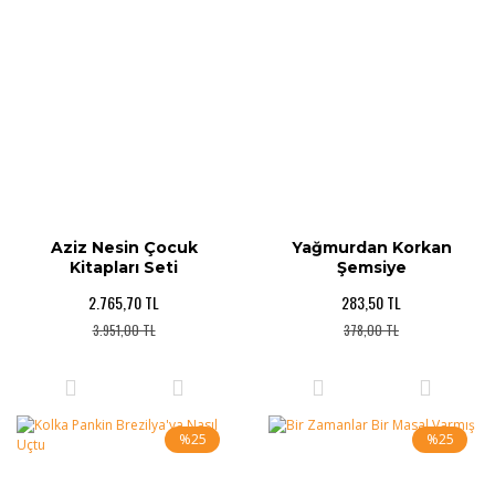
Aziz Nesin Çocuk
Yağmurdan Korkan
Kitapları Seti
Şemsiye
2.765,70 TL
283,50 TL
3.951,00 TL
378,00 TL
%25
%25