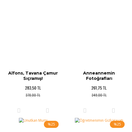
Alfons, Tavana Çamur
Anneannemin
Sıçramış!
Fotoğrafları
283,50 TL
261,75 TL
378,00 TL
349,00 TL
%25
%25