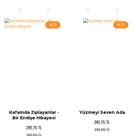
%25
%25
Kafamda Zıplayanlar -
Yüzmeyi Seven Ada
Bir Endişe Hikayesi
261,75 TL
291,75 TL
349,00 TL
389,00 TL