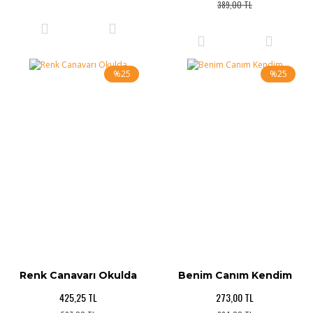
389,00 TL
%25
%25
Renk Canavarı Okulda
Benim Canım Kendim
425,25 TL
273,00 TL