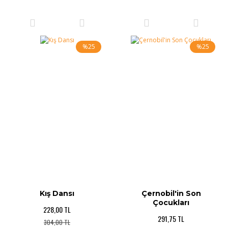
%25
%25
Kış Dansı
Çernobil'in Son
Çocukları
228,00 TL
291,75 TL
304,00 TL