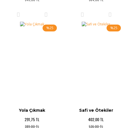
%25
%25
Yola Çıkmak
Safi ve Ötekiler
291,75 TL
402,00 TL
389,00 TL
536,00 TL