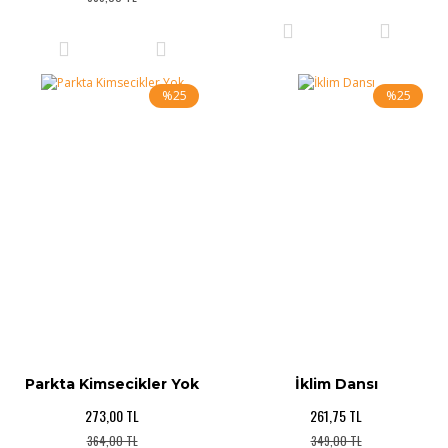
%25
%25
Parkta Kimsecikler Yok
İklim Dansı
273,00 TL
261,75 TL
364,00 TL
349,00 TL