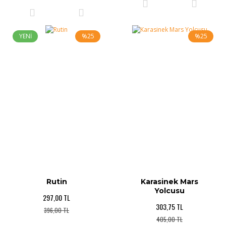
YENİ
%25
%25
Rutin
Karasinek Mars
Yolcusu
297,00 TL
303,75 TL
396,00 TL
405,00 TL