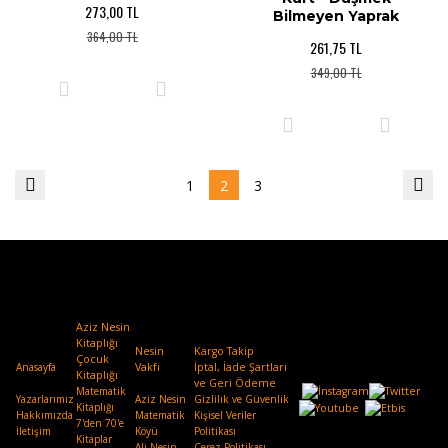
273,00 TL
Bilmeyen Yaprak
364,00 TL
261,75 TL
349,00 TL
1
2
3
Aziz Nesin
Kitaplığı
Nesin
Kargo Takip
Çocuk
Anasayfa
Vakfı
.
İptal, İade Şartları
Kitaplığı
ve Geri Ödeme
Matematik
Yazarlarımız
Aziz Nesin
Gizlilik ve Güvenlik
Kitaplığı
Hakkımızda
Matematik
Kişisel Veriler
7'den 70'e
İletişim
Köyü
Politikası
Kitaplar
Ali Nesin
Çerez Politikası