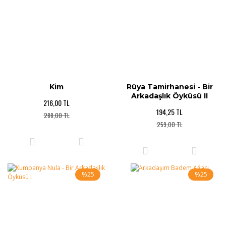
Kim
Rüya Tamirhanesi - Bir
Arkadaşlık Öyküsü II
216,00 TL
194,25 TL
288,00 TL
259,00 TL
%25
%25