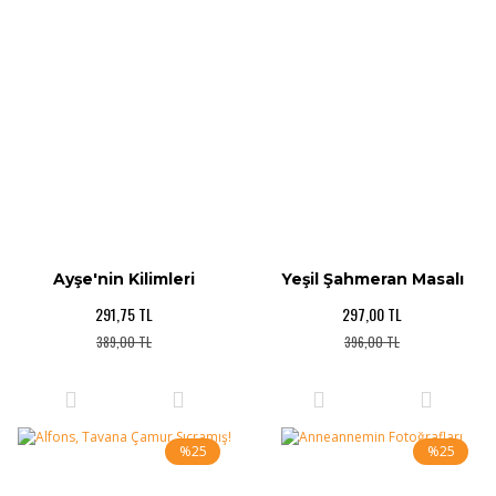
Ayşe'nin Kilimleri
Yeşil Şahmeran Masalı
291,75 TL
297,00 TL
389,00 TL
396,00 TL
%25
%25