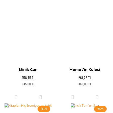
Minik Can
Memet'in Kulesi
258,75 TL
261,75 TL
345,00 TL
349,00 TL
%25
%25