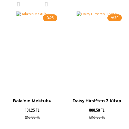
%25
%30
Bala'nın Mektubu
Daisy Hirst'ten 3 Kitap
191,25 TL
808,50 TL
255,00 TL
1.155,00 TL