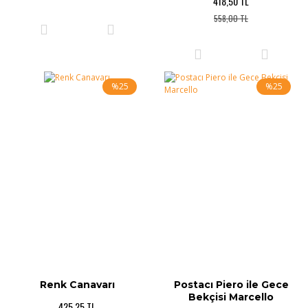
418,50 TL
558,00 TL
%25
%25
Renk Canavarı
Postacı Piero ile Gece
Bekçisi Marcello
425,25 TL