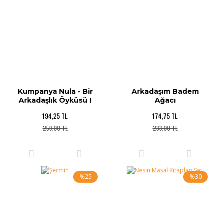
Kumpanya Nula - Bir
Arkadaşım Badem
Arkadaşlık Öyküsü I
Ağacı
194,25 TL
174,75 TL
259,00 TL
233,00 TL
%25
%30