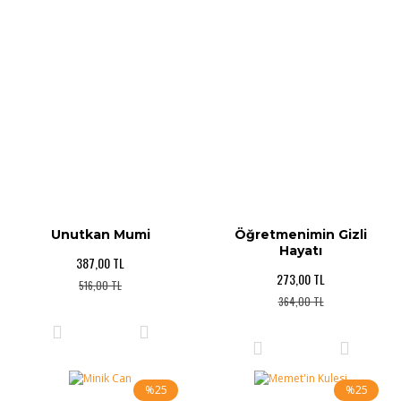
Unutkan Mumi
Öğretmenimin Gizli
Hayatı
387,00 TL
273,00 TL
516,00 TL
364,00 TL
%25
%25