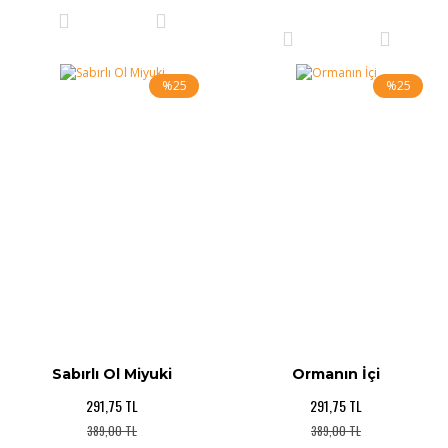
%25
%25
Sabırlı Ol Miyuki
Ormanın İçi
291,75 TL
291,75 TL
389,00 TL
389,00 TL