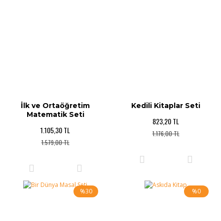
İlk ve Ortaöğretim
Kedili Kitaplar Seti
Matematik Seti
823,20 TL
1.105,30 TL
1.176,00 TL
1.579,00 TL
%30
%0