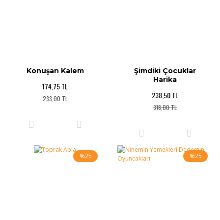
Konuşan Kalem
Şimdiki Çocuklar
Harika
174,75 TL
238,50 TL
233,00 TL
318,00 TL
%25
%25