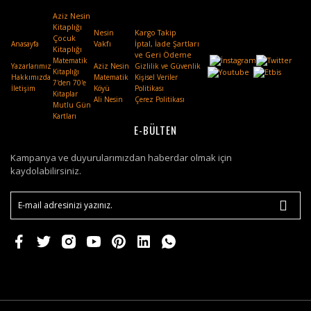
Aziz Nesin
Kitaplığı
Nesin
Kargo Takip
Çocuk
Anasayfa
Vakfı
.
İptal, İade Şartları
Kitaplığı
ve Geri Ödeme
Matematik
Yazarlarımız
Aziz Nesin
Gizlilik ve Güvenlik
Kitaplığı
Hakkımızda
Matematik
Kişisel Veriler
7'den 70'e
İletişim
Köyü
Politikası
Kitaplar
Ali Nesin
Çerez Politikası
Mutlu Gün
Kartları
E-BÜLTEN
Kampanya ve duyurularımızdan haberdar olmak için
kaydolabilirsiniz.