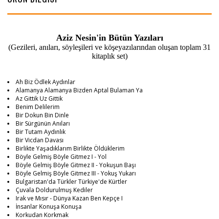
Aziz Nesin'in Bütün Yazıları
(Gezileri, anıları, söyleşileri ve köşeyazılarından oluşan toplam 31
kitaplık set)
Ah Biz Ödlek Aydınlar
Alamanya Alamanya Bizden Aptal Bulaman Ya
Az Gittik Uz Gittik
Benim Delilerim
Bir Dokun Bin Dinle
Bir Sürgünün Anıları
Bir Tutam Aydınlık
Bir Vicdan Davası
Birlikte Yaşadıklarım Birlikte Öldüklerim
Böyle Gelmiş Böyle Gitmez I - Yol
Böyle Gelmiş Böyle Gitmez II - Yokuşun Başı
Böyle Gelmiş Böyle Gitmez III - Yokuş Yukarı
Bulgaristan'da Türkler Türkiye'de Kürtler
Çuvala Doldurulmuş Kediler
Irak ve Mısır - Dünya Kazan Ben Kepçe I
İnsanlar Konuşa Konuşa
Korkudan Korkmak