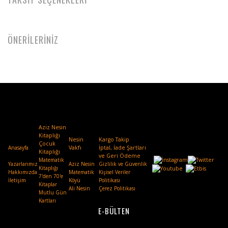
ÖNERİLERİNİZ
Aziz Nesin
Kitaplığı
Nesin
Kargo Takip
Çocuk
Anasayfa
Vakfı
.
İptal, İade Şartları
Kitaplığı
ve Geri Ödeme
Matematik
Yazarlarımız
Aziz Nesin
Gizlilik ve Güvenlik
Kitaplığı
Hakkımızda
Matematik
Kişisel Veriler
7'den 70'e
İletişim
Köyü
Politikası
Kitaplar
Ali Nesin
Çerez Politikası
Mutlu Gün
Kartları
E-BÜLTEN