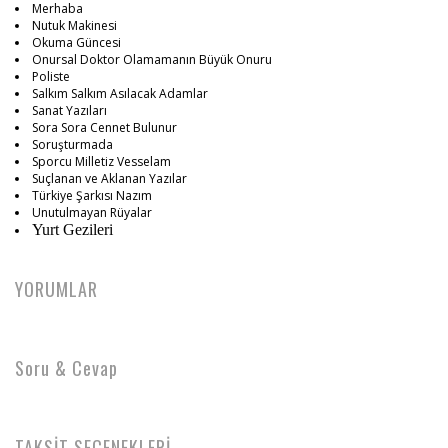
Merhaba
Nutuk Makinesi
Okuma Güncesi
Onursal Doktor Olamamanın Büyük Onuru
Poliste
Salkım Salkım Asılacak Adamlar
Sanat Yazıları
Sora Sora Cennet Bulunur
Soruşturmada
Sporcu Milletiz Vesselam
Suçlanan ve Aklanan Yazılar
Türkiye Şarkısı Nazım
Unutulmayan Rüyalar
Yurt Gezileri
YORUMLAR
Soru & Cevap
TAKSİT SEÇENEKLERİ