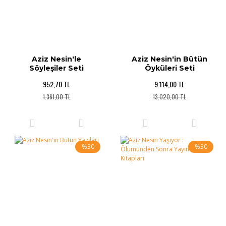
Aziz Nesin'le
Aziz Nesin'in Bütün
Söyleşiler Seti
Öyküleri Seti
952,70 TL
9.114,00 TL
1.361,00 TL
13.020,00 TL
%30
%30