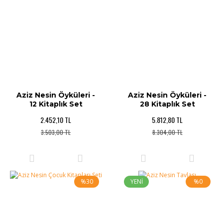
Aziz Nesin Öyküleri -
Aziz Nesin Öyküleri -
12 Kitaplık Set
28 Kitaplık Set
2.452,10 TL
5.812,80 TL
3.503,00 TL
8.304,00 TL
%30
YENİ
%0