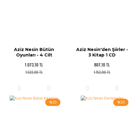
Aziz Nesin Bütün
Aziz Nesin'den Şiirler -
Oyunları - 4 Cilt
3 Kitap 1 CD
1.073,10 TL
807,10 TL
1.533,00 TL
1.153,00 TL
%35
%30