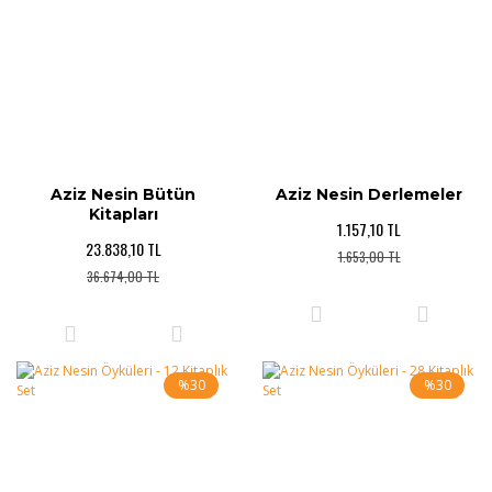
Aziz Nesin Bütün
Aziz Nesin Derlemeler
Kitapları
1.157,10 TL
23.838,10 TL
1.653,00 TL
36.674,00 TL
%30
%30