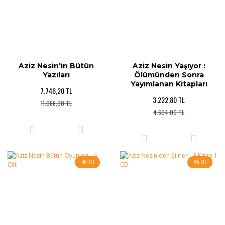
Aziz Nesin'in Bütün
Aziz Nesin Yaşıyor :
Yazıları
Ölümünden Sonra
Yayımlanan Kitapları
7.746,20 TL
3.222,80 TL
11.066,00 TL
4.604,00 TL
%30
%30