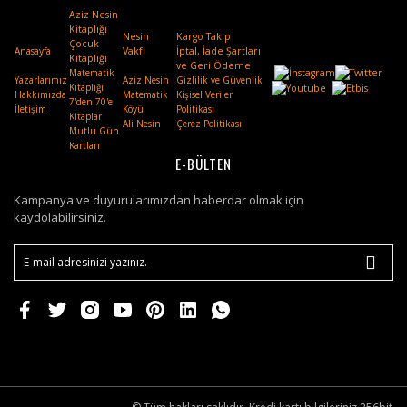
Aziz Nesin
Kitaplığı
Nesin
Kargo Takip
Çocuk
Anasayfa
Vakfı
.
İptal, İade Şartları
Kitaplığı
ve Geri Ödeme
Matematik
Yazarlarımız
Aziz Nesin
Gizlilik ve Güvenlik
Kitaplığı
Hakkımızda
Matematik
Kişisel Veriler
7'den 70'e
İletişim
Köyü
Politikası
Kitaplar
Ali Nesin
Çerez Politikası
Mutlu Gün
Kartları
E-BÜLTEN
Kampanya ve duyurularımızdan haberdar olmak için
kaydolabilirsiniz.