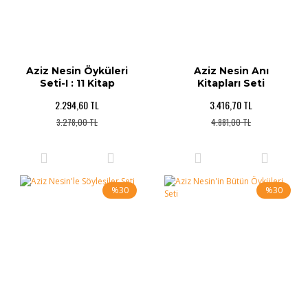
Aziz Nesin Öyküleri
Aziz Nesin Anı
Seti-I : 11 Kitap
Kitapları Seti
2.294,60 TL
3.416,70 TL
3.278,00 TL
4.881,00 TL
%30
%30