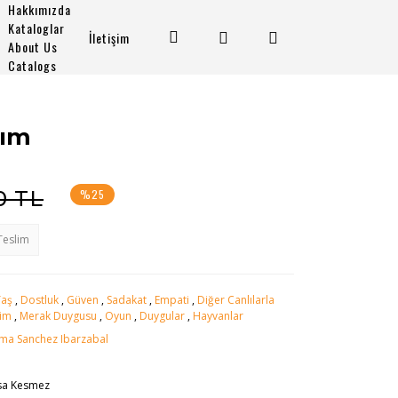
Hakkımızda
Kataloglar
İletişim
About Us
Catalogs
dım
0 TL
%25
Teslim
Yaş
,
Dostluk
,
Güven
,
Sadakat
,
Empati
,
Diğer Canlılarla
şim
,
Merak Duygusu
,
Oyun
,
Duygular
,
Hayvanlar
ma Sanchez Ibarzabal
sa Kesmez