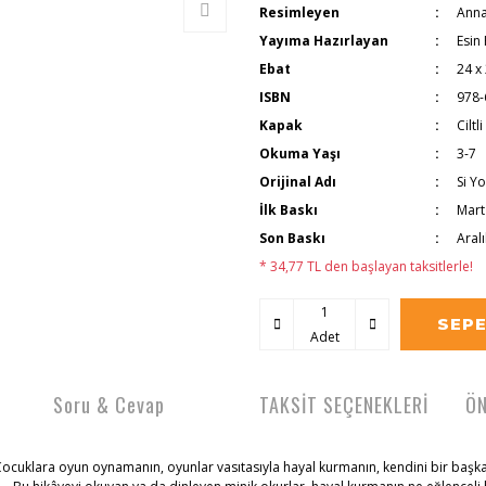
Resimleyen
Anna
Yayıma Hazırlayan
Esin
Ebat
24 x
ISBN
978-
Kapak
Ciltli
Okuma Yaşı
3-7
Orijinal Adı
Si Y
İlk Baskı
Mart
Son Baskı
Aral
* 34,77 TL den başlayan taksitlerle!
SEPE
Adet
Soru & Cevap
TAKSİT SEÇENEKLERİ
ÖN
. Çocuklara oyun oynamanın, oyunlar vasıtasıyla hayal kurmanın, kendini bir başk