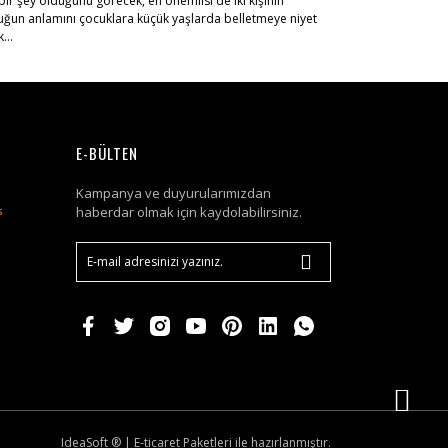
ir şey olduğunu görecek, en önemlisi de iki kişinin
luğun anlamını çocuklara küçük yaşlarda belletmeye niyet
...
E-BÜLTEN
Kampanya ve duyurularımızdan
haberdar olmak için kaydolabilirsiniz.
IdeaSoft ®
|
E-ticaret
Paketleri ile hazırlanmıştır.