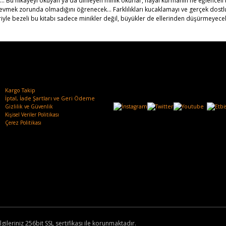
. Bu hikâyeyi okuyan ya da dinleyen minik okurlar, hayal kurmanın ne eğlenceli b
sevmek zorunda olmadığını öğrenecek... Farklılıkları kucaklamayı ve gerçek dost
iyle bezeli bu kitabı sadece minikler değil, büyükler de ellerinden düşürmeyecek
Kargo Takip
İptal, İade Şartları ve Geri Ödeme
Gizlilik ve Güvenlik
Kişisel Veriler Politikası
Çerez Politikası
lgileriniz 256bit SSL sertifikası ile korunmaktadır.