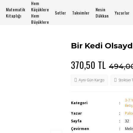
Hem
Matematik
Küçüklere
Nesin
Setler
Takvimler
Yazarlar
Kitaplığı
Hem
Dükkan
Büyüklere
Bir Kedi Olsay
370,50 TL
494,0
Aynı Gün Kargo
Stoktan 
3-7 
Kategori
İleti
Yazar
Palo
Sayfa
32
Çevirmen
Meli