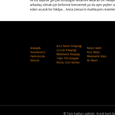
ve bu sayede gerçek dostluğun anlamını aktaran bir hikâye..
arkadaş olmak için birbirine benzemek ya da aynı şeyleri 
eden sıcacık bir hikâye... Anna Llenas`ın muhteşem resimler
Aziz Nesin Kitaplığı
Anasayfa
Nesin Vakfı
.
Çocuk Kitaplığı
Yazarlarımız
Aziz Nesin
Matematik Kitaplığı
Hakkımızda
Matematik Köyü
7'den 70'e Kitaplar
İletişim
Ali Nesin
Mutlu Gün Kartları
© Tüm hakları saklıdır. Kredi kartı bi