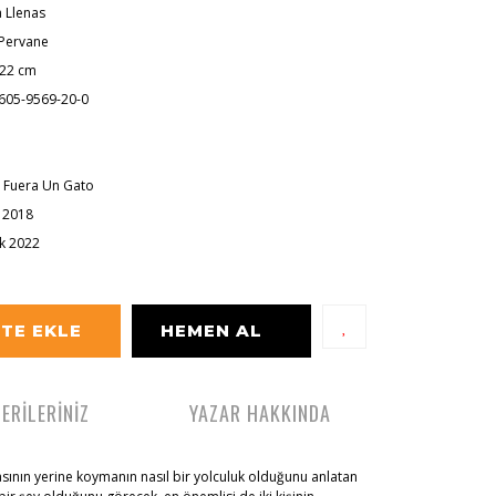
 Llenas
 Pervane
 22 cm
605-9569-20-0
o Fuera Un Gato
 2018
ık 2022
TE EKLE
HEMEN AL
ERİLERİNİZ
YAZAR HAKKINDA
asının yerine koymanın nasıl bir yolculuk olduğunu anlatan