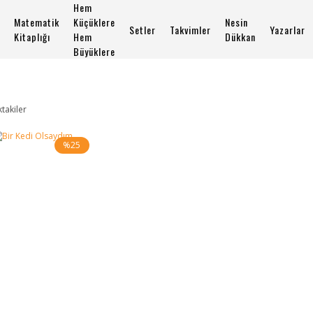
Hem
Matematik
Küçüklere
Nesin
Setler
Takvimler
Yazarlar
Kitaplığı
Hem
Dükkan
Büyüklere
ktakiler
%25