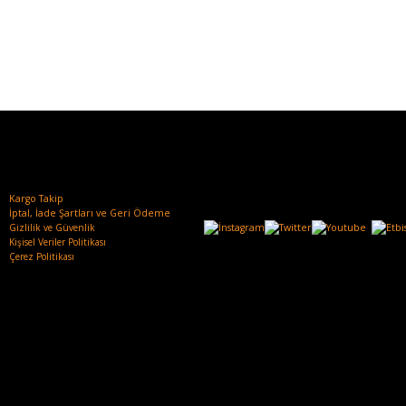
Kargo Takip
İptal, İade Şartları ve Geri Ödeme
Gizlilik ve Güvenlik
Kişisel Veriler Politikası
Çerez Politikası