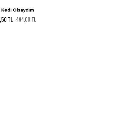
r Kedi Olsaydım
,50 TL
494,00 TL