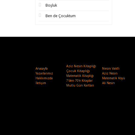
Boşluk
Ben de Çocuktum
Aziz Nesin Kitaplığı
Anasayfa
Nesin Vakfı
.
Çocuk Kitaplığı
Yazarlarımız
Aziz Nesin
Matematik Kitaplığı
Hakkımızda
Matematik Köyü
7'den 70'e Kitaplar
İletişim
Ali Nesin
Mutlu Gün Kartları