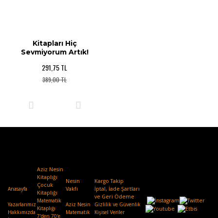
Kitapları Hiç
Sevmiyorum Artık!
291,75 TL
389,00 TL
Aziz Nesin
Kitaplığı
Nesin
Kargo Takip
Çocuk
Anasayfa
Vakfı
.
İptal, İade Şartları
Kitaplığı
ve Geri Ödeme
Matematik
Yazarlarımız
Aziz Nesin
Gizlilik ve Güvenlik
Kitaplığı
Hakkımızda
Matematik
Kişisel Veriler
7'den 70'e