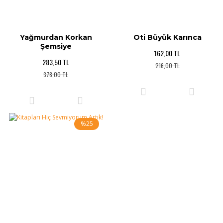
Yağmurdan Korkan
Oti Büyük Karınca
Şemsiye
162,00 TL
283,50 TL
216,00 TL
378,00 TL
%25