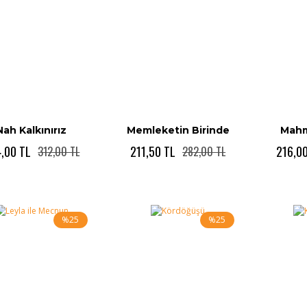
Nah Kalkınırız
Memleketin Birinde
Mahm
,00 TL
211,50 TL
216,0
312,00 TL
282,00 TL
%25
%25