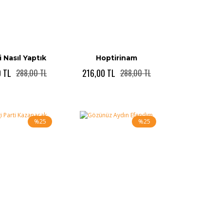
li Nasıl Yaptık
Hoptirinam
0 TL
216,00 TL
288,00 TL
288,00 TL
%25
%25