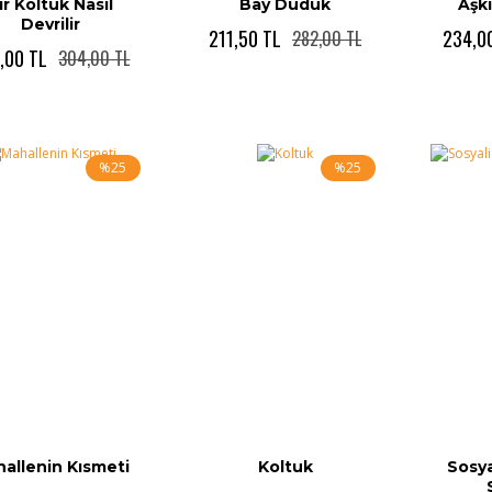
ir Koltuk Nasıl
Bay Düdük
Aşk
Devrilir
211,50 TL
234,0
282,00 TL
,00 TL
304,00 TL
%25
%25
allenin Kısmeti
Koltuk
Sosya