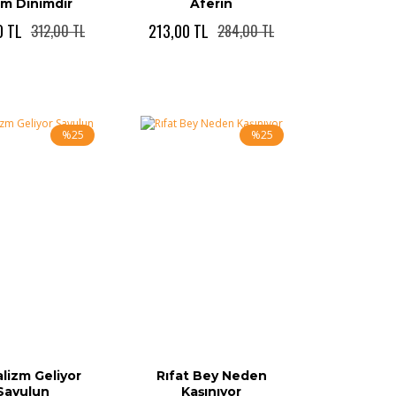
ım Dinimdir
Aferin
0 TL
213,00 TL
312,00 TL
284,00 TL
%25
%25
lizm Geliyor
Rıfat Bey Neden
Savulun
Kaşınıyor