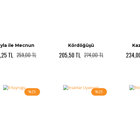
yla ile Mecnun
Kördöğüşü
Ka
,25 TL
205,50 TL
234,0
259,00 TL
274,00 TL
%25
%25