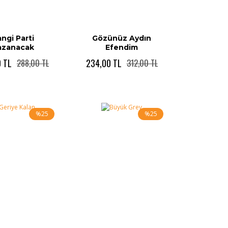
ngi Parti
Gözünüz Aydın
azanacak
Efendim
0 TL
234,00 TL
288,00 TL
312,00 TL
%25
%25