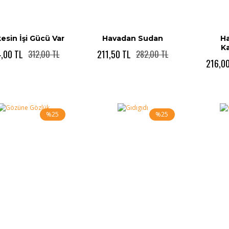
esin İşi Gücü Var
Havadan Sudan
Ha
K
,00 TL
211,50 TL
312,00 TL
282,00 TL
216,0
%25
%25