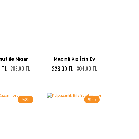
ut ile Nigar
Maçinli Kız İçin Ev
0 TL
228,00 TL
288,00 TL
304,00 TL
%25
%25