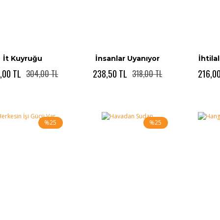
İt Kuyruğu
İnsanlar Uyanıyor
İhtila
,00 TL
238,50 TL
216,0
304,00 TL
318,00 TL
%25
%25