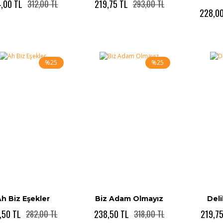
,00 TL
219,75 TL
312,00 TL
293,00 TL
228,00
%25
%25
h Biz Eşekler
Biz Adam Olmayız
Deli
,50 TL
238,50 TL
219,7
282,00 TL
318,00 TL