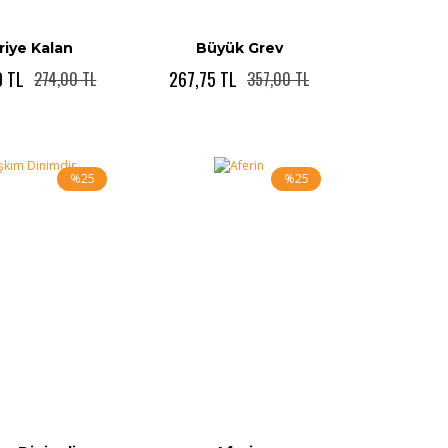
riye Kalan
Büyük Grev
0 TL
267,75 TL
274,00 TL
357,00 TL
%25
%25