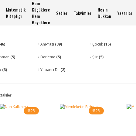
Hem
Matematik
Küçüklere
Nesin
Setler
Takvimler
Yazarlar
Kitaplığı
Hem
Dükkan
Büyüklere
46)
Anı-Yazı
(39)
Çocuk
(15)
-roman
(5)
Derleme
(5)
Şiir
(5)
p
(3)
Yabancı Dil
(2)
ktakiler
%25
%25