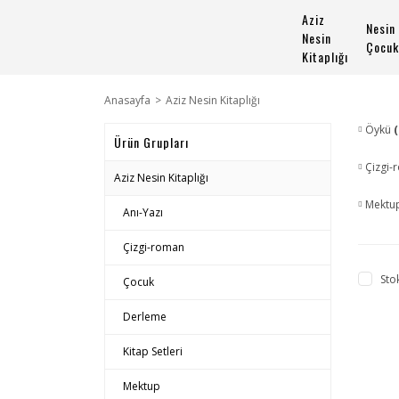
Aziz
Nesin
Nesin
Çocuk
Kitaplığı
Anasayfa
Aziz Nesin Kitaplığı
Öykü
(
Ürün Grupları
Çizgi
Aziz Nesin Kitaplığı
Mektu
Anı-Yazı
Çizgi-roman
Sto
Çocuk
Derleme
Kitap Setleri
Mektup