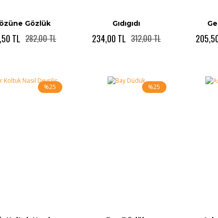
özüne Gözlük
Gıdıgıdı
Ge
,50 TL
234,00 TL
205,5
282,00 TL
312,00 TL
%25
%25