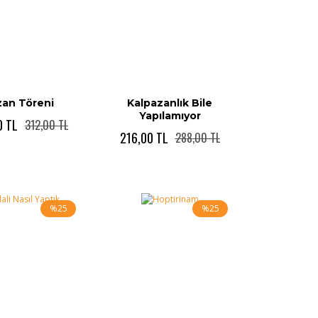
zan Töreni
Kalpazanlık Bile
Yapılamıyor
0 TL
312,00 TL
216,00 TL
288,00 TL
%25
%25