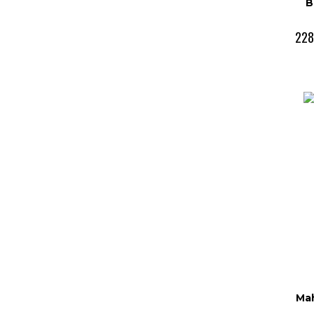
B
228
Mah