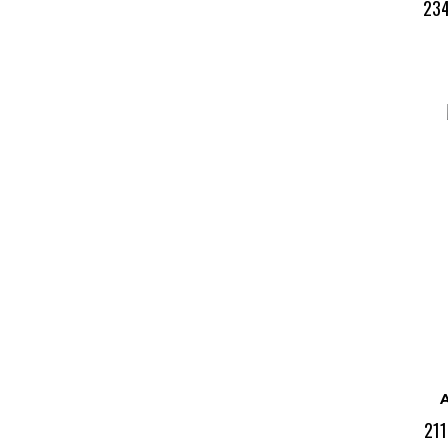
234
A
211