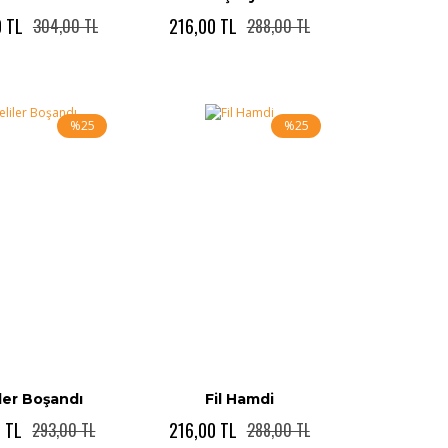
 TL
216,00 TL
304,00 TL
288,00 TL
%25
%25
ler Boşandı
Fil Hamdi
5 TL
216,00 TL
293,00 TL
288,00 TL