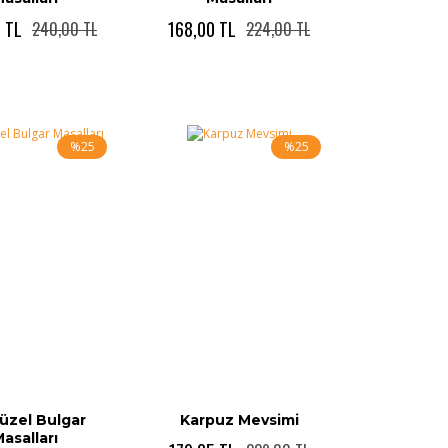
 TL
168,00 TL
240,00 TL
224,00 TL
%25
%25
üzel Bulgar
Karpuz Mevsimi
asalları