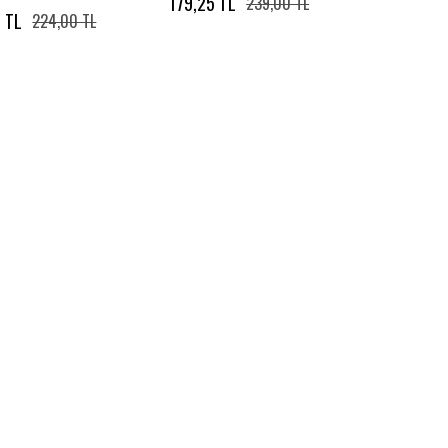
179,25 TL
239,00 TL
 TL
224,00 TL