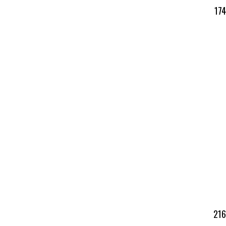
174
216