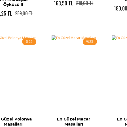
163,50 TL
218,00 TL
Öyküsü II
180,00
,25 TL
259,00 TL
%25
%25
 Güzel Polonya
En Güzel Macar
En G
Masalları
Masalları
M