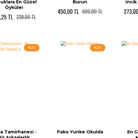
uklara En Güzel
Burun
İncik
Öyküler
450,00 TL
273,00
600,00 TL
,25 TL
239,00 TL
%25
%25
a Tamirhanesi -
Pako Yunke Okulda
En G
Bir Arkadaşlık
M