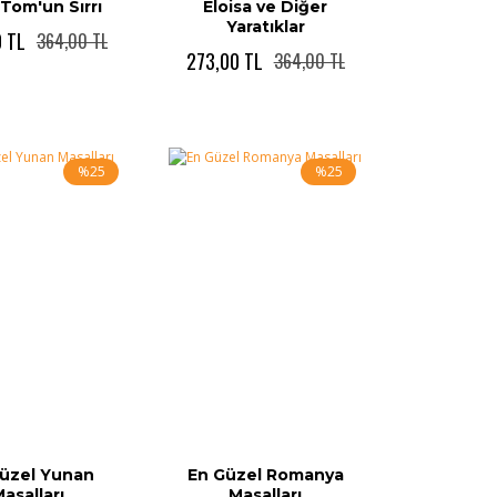
 Tom'un Sırrı
Eloisa ve Diğer
Yaratıklar
 TL
364,00 TL
273,00 TL
364,00 TL
%25
%25
üzel Yunan
En Güzel Romanya
asalları
Masalları