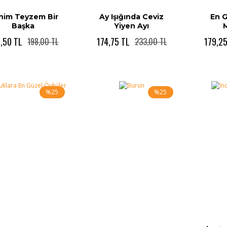
nim Teyzem Bir
Ay Işığında Ceviz
En 
Başka
Yiyen Ayı
M
,50 TL
174,75 TL
179,2
198,00 TL
233,00 TL
%25
%25