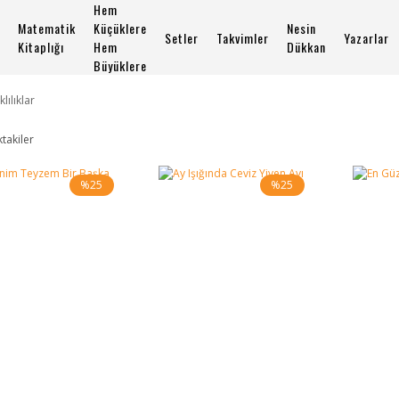
Hem
Matematik
Küçüklere
Nesin
Setler
Takvimler
Yazarlar
Kitaplığı
Hem
Dükkan
Büyüklere
klılıklar
ktakiler
%25
%25