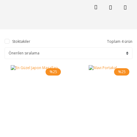
Stoktakiler
Toplam 4 ürün
%25
%25