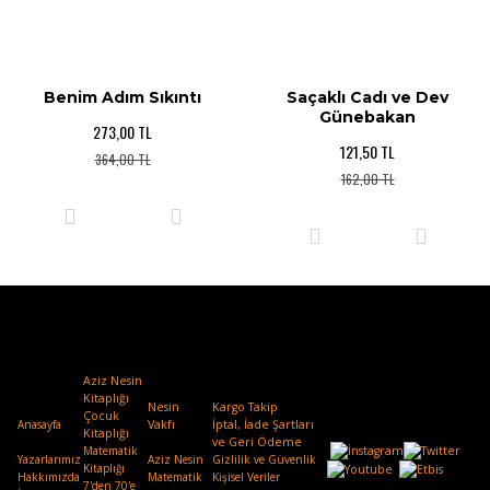
Benim Adım Sıkıntı
Saçaklı Cadı ve Dev
Günebakan
273,00 TL
121,50 TL
364,00 TL
162,00 TL
Aziz Nesin
Kitaplığı
Nesin
Kargo Takip
Çocuk
Anasayfa
Vakfı
.
İptal, İade Şartları
Kitaplığı
ve Geri Ödeme
Matematik
Yazarlarımız
Aziz Nesin
Gizlilik ve Güvenlik
Kitaplığı
Hakkımızda
Matematik
Kişisel Veriler
7'den 70'e