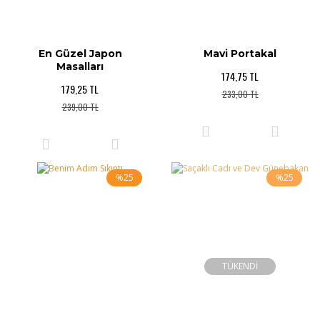
En Güzel Japon
Mavi Portakal
Masalları
174,75 TL
179,25 TL
233,00 TL
239,00 TL
%25
%25
TÜKENDİ