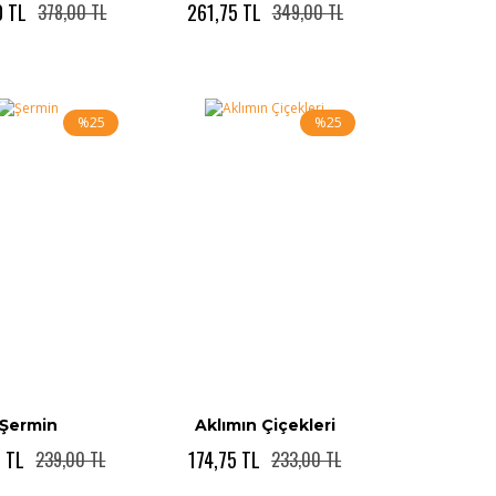
0 TL
261,75 TL
378,00 TL
349,00 TL
%25
%25
Şermin
Aklımın Çiçekleri
5 TL
174,75 TL
239,00 TL
233,00 TL