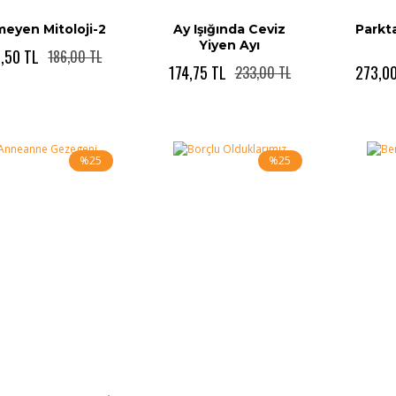
meyen Mitoloji-2
Ay Işığında Ceviz
Parkt
Yiyen Ayı
,50 TL
186,00 TL
174,75 TL
273,00
233,00 TL
%25
%25