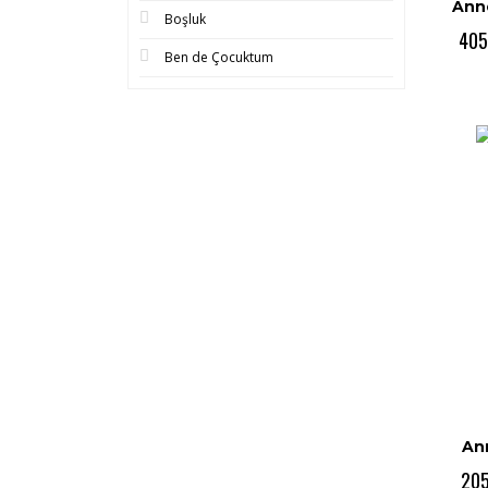
Ann
Boşluk
405
Ben de Çocuktum
Anı
205