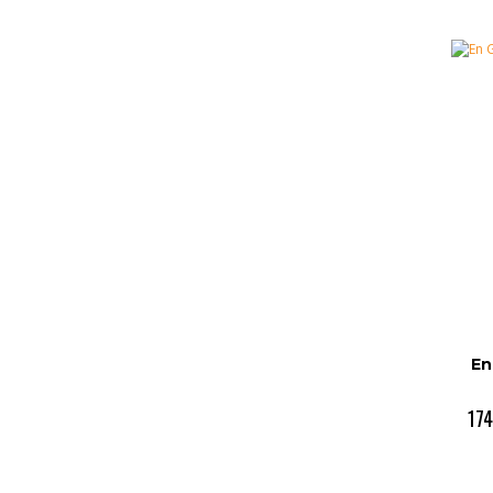
En
174