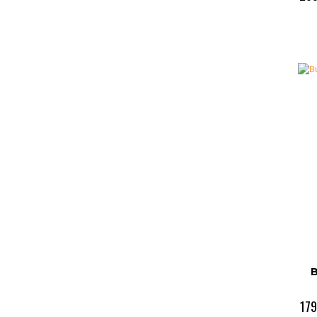
B
179