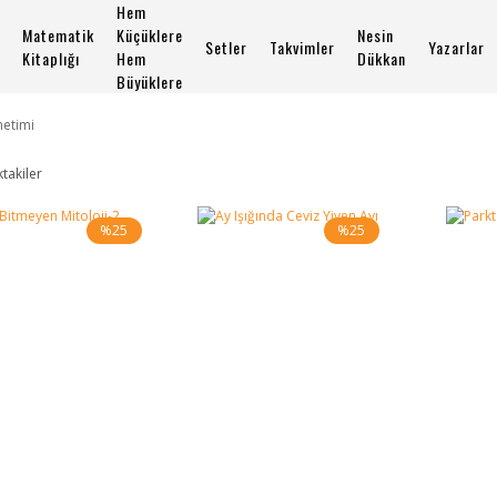
Hem
Matematik
Küçüklere
Nesin
Setler
Takvimler
Yazarlar
Kitaplığı
Hem
Dükkan
Büyüklere
etimi
ktakiler
%25
%25