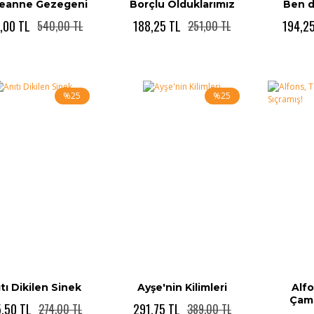
eanne Gezegeni
Borçlu Olduklarımız
Ben 
,00 TL
188,25 TL
194,2
540,00 TL
251,00 TL
%25
%25
tı Dikilen Sinek
Ayşe'nin Kilimleri
Alf
Çamu
,50 TL
291,75 TL
274,00 TL
389,00 TL