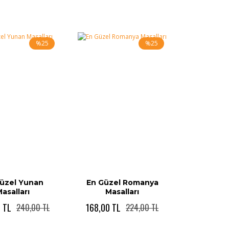
%25
%25
üzel Yunan
En Güzel Romanya
asalları
Masalları
 TL
168,00 TL
240,00 TL
224,00 TL