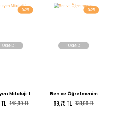
%25
%25
TÜKENDİ
TÜKENDİ
en Mitoloji-1
Ben ve Öğretmenim
 TL
99,75 TL
149,00 TL
133,00 TL