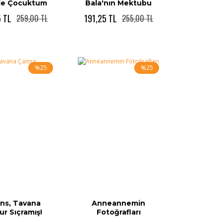
de Çocuktum
Bala'nın Mektubu
5 TL
191,25 TL
259,00 TL
255,00 TL
%25
%25
ons, Tavana
Anneannemin
r Sıçramış!
Fotoğrafları