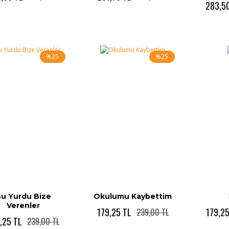
283,5
%25
%25
u Yurdu Bize
Okulumu Kaybettim
Verenler
179,25 TL
179,2
239,00 TL
,25 TL
239,00 TL