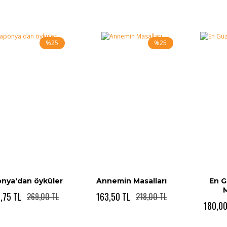
%25
%25
onya'dan öyküler
Annemin Masalları
En G
M
,75 TL
163,50 TL
269,00 TL
218,00 TL
180,00