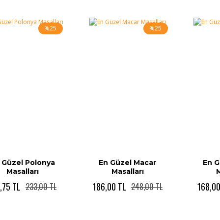
%25
%25
 Güzel Polonya
En Güzel Macar
En G
Masalları
Masalları
M
,75 TL
186,00 TL
168,00
233,00 TL
248,00 TL