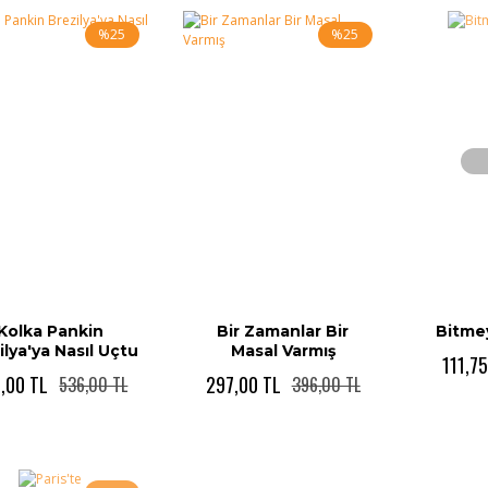
%25
%25
Kolka Pankin
Bir Zamanlar Bir
Bitmey
ilya'ya Nasıl Uçtu
Masal Varmış
111,75
,00 TL
297,00 TL
536,00 TL
396,00 TL