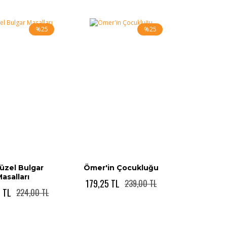
%25
%25
üzel Bulgar
Ömer'in Çocukluğu
asalları
179,25 TL
239,00 TL
 TL
224,00 TL