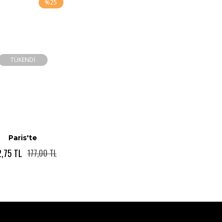
%25
TÜKENDİ
Paris'te
2,75 TL
177,00 TL