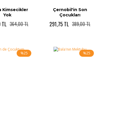
a Kimsecikler
Çernobil'in Son
Yok
Çocukları
 TL
291,75 TL
364,00 TL
389,00 TL
%25
%25