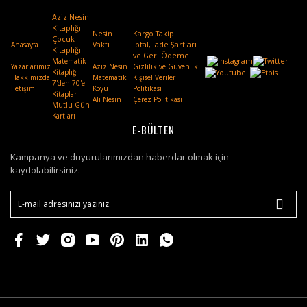
Aziz Nesin
Kitaplığı
Nesin
Kargo Takip
Çocuk
Anasayfa
Vakfı
.
İptal, İade Şartları
Kitaplığı
ve Geri Ödeme
Matematik
Yazarlarımız
Aziz Nesin
Gizlilik ve Güvenlik
Kitaplığı
Hakkımızda
Matematik
Kişisel Veriler
7'den 70'e
İletişim
Köyü
Politikası
Kitaplar
Ali Nesin
Çerez Politikası
Mutlu Gün
Kartları
E-BÜLTEN
Kampanya ve duyurularımızdan haberdar olmak için
kaydolabilirsiniz.